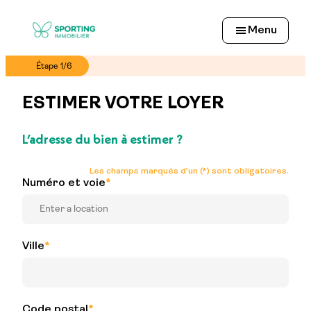
Aller
au
Menu
contenu
Étape
1
/
6
ESTIMER VOTRE LOYER
L’adresse du bien à estimer ?
Les champs marqués d’un (*) sont obligatoires.
Numéro et voie
Ville
Code postal