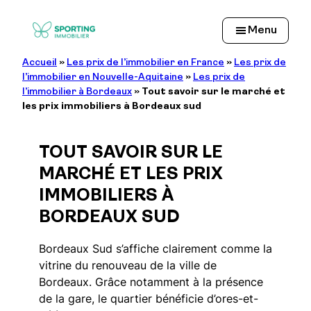
Aller
au
Menu
contenu
Accueil
»
Les prix de l’immobilier en France
»
Les prix de
l’immobilier en Nouvelle-Aquitaine
»
Les prix de
l’immobilier à Bordeaux
»
Tout savoir sur le marché et
les prix immobiliers à Bordeaux sud
TOUT SAVOIR SUR LE
MARCHÉ ET LES PRIX
IMMOBILIERS À
BORDEAUX SUD
Bordeaux Sud s’affiche clairement comme la
vitrine du renouveau de la ville de
Bordeaux. Grâce notamment à la présence
de la gare, le quartier bénéficie d’ores-et-