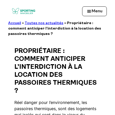
Aller
au
Menu
contenu
Accueil
»
Toutes nos actualités
»
Propriétaire :
comment anticiper l’interdiction à la location des
passoires thermiques ?
PROPRIÉTAIRE :
COMMENT ANTICIPER
L’INTERDICTION À LA
LOCATION DES
PASSOIRES THERMIQUES
?
Réel danger pour l’environnement, les
passoires thermiques, sont des logements
mal isolés qui sont dans le viseur du