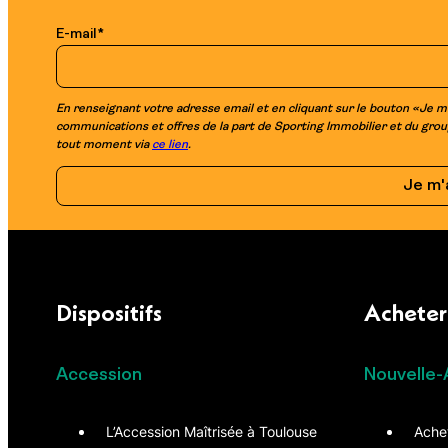
E-mail
*
En renseignant votre adresse email et en cliquant sur le bouton «Je m
communications et offres de la part de Sporting Immobilier et du group
tout moment via
ce lien
.
Dispositifs
Acheter
Accession
Nouvelle-
L’Accession Maîtrisée à Toulouse
Ache