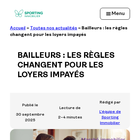
Aller
au
Menu
contenu
Accueil
»
Toutes nos actualités
»
Bailleurs : les règles
changent pour les loyers impayés
BAILLEURS : LES RÈGLES
CHANGENT POUR LES
LOYERS IMPAYÉS
Rédigé par
Publié le
Lecture de
L’équipe de
30 septembre
2–4 minutes
Sporting
2025
Immobilier
Marché immobilier