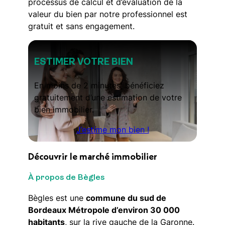
processus de calcul et d’évaluation de la
valeur du bien par notre professionnel est
gratuit et sans engagement.
ESTIMER VOTRE BIEN
En moins de 2 minutes, bénéficiez
gratuitement d’une estimation de votre
bien immobilier.
J’estime mon bien !
Découvrir le marché immobilier
À propos de Bègles
Bègles est une
commune du sud de
Bordeaux Métropole d’environ 30 000
habitants
, sur la rive gauche de la Garonne.