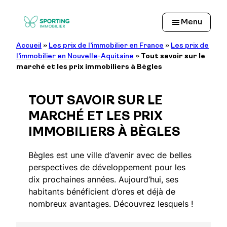
Aller
au
Menu
contenu
Accueil
»
Les prix de l’immobilier en France
»
Les prix de
l’immobilier en Nouvelle-Aquitaine
»
Tout savoir sur le
marché et les prix immobiliers à Bègles
TOUT SAVOIR SUR LE
MARCHÉ ET LES PRIX
IMMOBILIERS À BÈGLES
Bègles est une ville d’avenir avec de belles
perspectives de développement pour les
dix prochaines années. Aujourd’hui, ses
habitants bénéficient d’ores et déjà de
nombreux avantages. Découvrez lesquels !