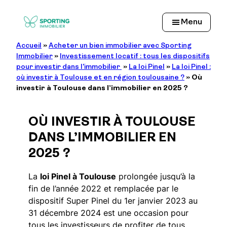
Aller
au
Menu
contenu
Accueil
»
Acheter un bien immobilier avec Sporting
Immobilier
»
Investissement locatif : tous les dispositifs
pour investir dans l’immobilier
»
La loi Pinel
»
La loi Pinel :
où investir à Toulouse et en région toulousaine ?
»
Où
investir à Toulouse dans l’immobilier en 2025 ?
OÙ INVESTIR À TOULOUSE
DANS L’IMMOBILIER EN
2025 ?
La
loi Pinel à Toulouse
prolongée jusqu’à la
fin de l’année 2022 et remplacée par le
dispositif Super Pinel du 1er janvier 2023 au
31 décembre 2024 est une occasion pour
tous les investisseurs de profiter de tous