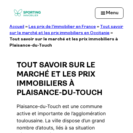
Aller
au
Menu
contenu
Accueil
»
Les prix de l’immobilier en France
»
Tout savoir
sur le marché et les prix immobiliers en Occitanie
»
Tout savoir sur le marché et les prix immobiliers à
Plaisance-du-Touch
TOUT SAVOIR SUR LE
MARCHÉ ET LES PRIX
IMMOBILIERS À
PLAISANCE-DU-TOUCH
Plaisance-du-Touch est une commune
active et importante de l’agglomération
toulousaine. La ville dispose d’un grand
nombre d’atouts, liés à sa situation