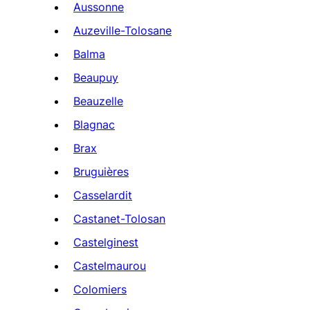
Aussonne
Auzeville-Tolosane
Balma
Beaupuy
Beauzelle
Blagnac
Brax
Bruguières
Casselardit
Castanet-Tolosan
Castelginest
Castelmaurou
Colomiers